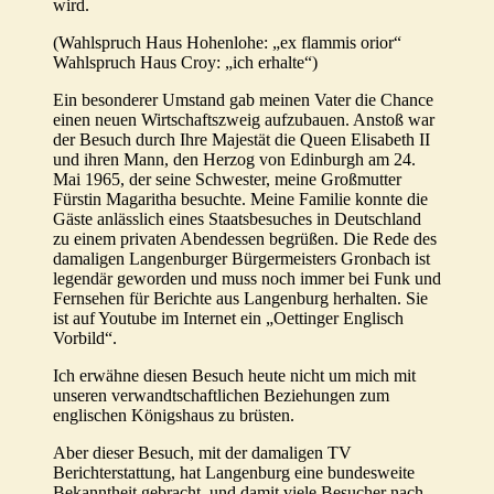
wird.
(Wahlspruch Haus Hohenlohe: „ex flammis orior“
Wahlspruch Haus Croy: „ich erhalte“)
Ein besonderer Umstand gab meinen Vater die Chance
einen neuen Wirtschaftszweig aufzubauen. Anstoß war
der Besuch durch Ihre Majestät die Queen Elisabeth II
und ihren Mann, den Herzog von Edinburgh am 24.
Mai 1965, der seine Schwester, meine Großmutter
Fürstin Magaritha besuchte. Meine Familie konnte die
Gäste anlässlich eines Staatsbesuches in Deutschland
zu einem privaten Abendessen begrüßen. Die Rede des
damaligen Langenburger Bürgermeisters Gronbach ist
legendär geworden und muss noch immer bei Funk und
Fernsehen für Berichte aus Langenburg herhalten. Sie
ist auf Youtube im Internet ein „Oettinger Englisch
Vorbild“.
Ich erwähne diesen Besuch heute nicht um mich mit
unseren verwandtschaftlichen Beziehungen zum
englischen Königshaus zu brüsten.
Aber dieser Besuch, mit der damaligen TV
Berichterstattung, hat Langenburg eine bundesweite
Bekanntheit gebracht, und damit viele Besucher nach