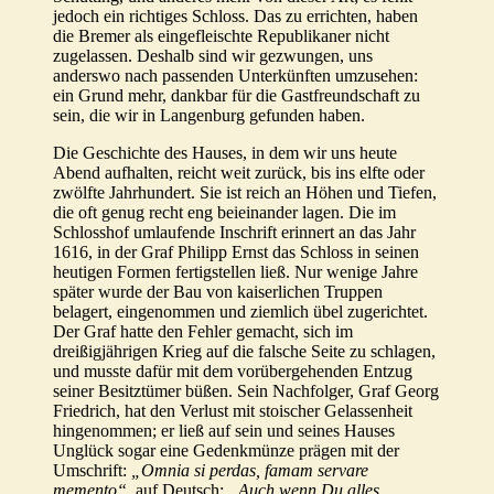
jedoch ein richtiges Schloss. Das zu errichten, haben
die Bremer als eingefleischte Republikaner nicht
zugelassen. Deshalb sind wir gezwungen, uns
anderswo nach passenden Unterkünften umzusehen:
ein Grund mehr, dankbar für die Gastfreundschaft zu
sein, die wir in Langenburg gefunden haben.
Die Geschichte des Hauses, in dem wir uns heute
Abend aufhalten, reicht weit zurück, bis ins elfte oder
zwölfte Jahrhundert. Sie ist reich an Höhen und Tiefen,
die oft genug recht eng beieinander lagen. Die im
Schlosshof umlaufende Inschrift erinnert an das Jahr
1616, in der Graf Philipp Ernst das Schloss in seinen
heutigen Formen fertigstellen ließ. Nur wenige Jahre
später wurde der Bau von kaiserlichen Truppen
belagert, eingenommen und ziemlich übel zugerichtet.
Der Graf hatte den Fehler gemacht, sich im
dreißigjährigen Krieg auf die falsche Seite zu schlagen,
und musste dafür mit dem vorübergehenden Entzug
seiner Besitztümer büßen. Sein Nachfolger, Graf Georg
Friedrich, hat den Verlust mit stoischer Gelassenheit
hingenommen; er ließ auf sein und seines Hauses
Unglück sogar eine Gedenkmünze prägen mit der
Umschrift:
„Omnia si perdas, famam servare
memento“
, auf Deutsch:
„Auch wenn Du alles