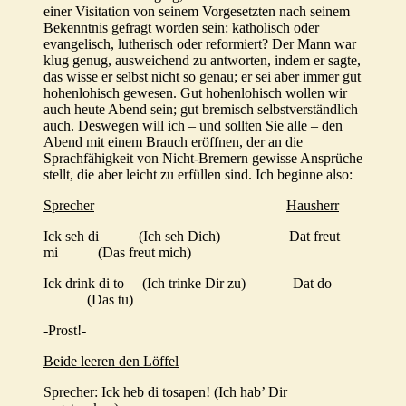
einer Visitation von seinem Vorgesetzten nach seinem
Bekenntnis gefragt worden sein: katholisch oder
evangelisch, lutherisch oder reformiert? Der Mann war
klug genug, ausweichend zu antworten, indem er sagte,
das wisse er selbst nicht so genau; er sei aber immer gut
hohenlohisch gewesen. Gut hohenlohisch wollen wir
auch heute Abend sein; gut bremisch selbstverständlich
auch. Deswegen will ich – und sollten Sie alle – den
Abend mit einem Brauch eröffnen, der an die
Sprachfähigkeit von Nicht-Bremern gewisse Ansprüche
stellt, die aber leicht zu erfüllen sind. Ich beginne also:
Sprecher
Hausherr
Ick seh di (Ich seh Dich) Dat freut
mi (Das freut mich)
Ick drink di to (Ich trinke Dir zu) Dat do
(Das tu)
-Prost!-
Beide leeren den Löffel
Sprecher: Ick heb di tosapen! (Ich hab’ Dir