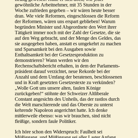
gewöhnliche Arbeitnehmer, mit 35 Stunden in der
Woche zufrieden gegeben – wir wären heute besser
dran. Wie viele Reformen, eingeschlossen die Reform
der Reformen, wären uns erspart geblieben! Warum
begründen Minister und Abgeordnete den Wert ihrer
Tätigkeit immer noch mit der Zahl der Gesetze, die sie
auf den Weg gebracht, und der Menge des Geldes, das
sie ausgegeben haben, anstatt es umgekehrt zu machen
und Sparsamkeit bei den Ausgaben sowie
Enthaltsamkeit bei der Gesetzesproduktion zu
demonstrieren? Wann werden wir den
Rechenschaftsbericht erhalten, in dem der Parlaments-
präsident darauf verzichtet, neue Rekorde bei der
Anzahl und dem Umfang der beratenen, beschlossenen
und in Kraft gesetzten Gesetzestexte zu verkünden?
„Wolle Gott uns unsere alten, faulen Könige
zurückgeben!“ stöhnte der Schweizer Altliberale
Constant angesichts des Unheils, das der rastlos durch
die Welt marschierende und das Oberste zu unterst
kehrende Napoleon angerichtet hatte. Ich denke
mittlerweile ebenso: was wir brauchen, sind nicht
fleißige, sondern faule Politiker.
Ich höre schon den Widerspruch: Faulheit sei
Müßiggang, und Müßiggang sei aller Laster Anfang.