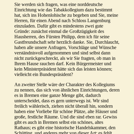
Sie werden sich fragen, was eine norddeutsche
Einrichtung wie das Tabakkollegium dazu bestimmt
hat, sich ins Hohenlohische zu begeben und Sie, meine
Herren, für einen Abend nach Schloss Langenburg
einzuladen. Dafür gibt es mindestens zwei gute
Gründe: zunächst einmal die Großzügigkeit des
Hausherren, des Fürsten Philipp, dem ich für seine
Gastfreundschaft sehr herzlich danke. Sie, Durchlaucht,
haben alle unsere Anfragen, Vorschläge und Wünsche
verständnisvoll aufgenommen und sind selbst dann
nicht zurückgeschreckt, als wir Sie fragten, ob man in
Ihrem Hause rauchen darf. Kein Bürgermeister und
kein Ministerpräsident hätte sich das leisten können;
vielleicht ein Bundespräsident?
An zweiter Stelle wäre der Charakter des Kollegiums
zu nennen, das sich von ähnlichen Einrichtungen, deren
es in Bremen eine ganze Menge gibt, dadurch
unterscheidet, dass es gern unterwegs ist. Wir sind
freilich wählerisch, ziehen nicht überall hin, sondern
haben eine Vorliebe für schöne Plätze, alte Häuser und
große, festliche Räume. Und die sind eben rar. Gewiss
gibt es auch in Bremen selbst ein schönes, altes
Rathaus; es gibt eine historische Handelskammer, den
Schütting, und anderes mehr von dieser Art; es fehlt