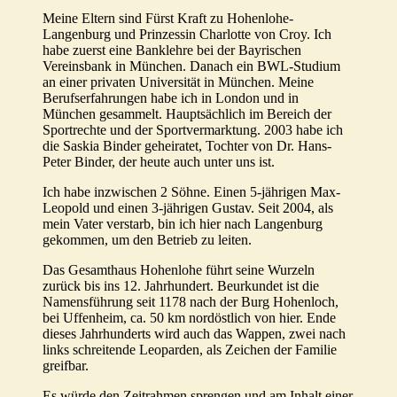
Meine Eltern sind Fürst Kraft zu Hohenlohe-
Langenburg und Prinzessin Charlotte von Croy. Ich
habe zuerst eine Banklehre bei der Bayrischen
Vereinsbank in München. Danach ein BWL-Studium
an einer privaten Universität in München. Meine
Berufserfahrungen habe ich in London und in
München gesammelt. Hauptsächlich im Bereich der
Sportrechte und der Sportvermarktung. 2003 habe ich
die Saskia Binder geheiratet, Tochter von Dr. Hans-
Peter Binder, der heute auch unter uns ist.
Ich habe inzwischen 2 Söhne. Einen 5-jährigen Max-
Leopold und einen 3-jährigen Gustav. Seit 2004, als
mein Vater verstarb, bin ich hier nach Langenburg
gekommen, um den Betrieb zu leiten.
Das Gesamthaus Hohenlohe führt seine Wurzeln
zurück bis ins 12. Jahrhundert. Beurkundet ist die
Namensführung seit 1178 nach der Burg Hohenloch,
bei Uffenheim, ca. 50 km nordöstlich von hier. Ende
dieses Jahrhunderts wird auch das Wappen, zwei nach
links schreitende Leoparden, als Zeichen der Familie
greifbar.
Es würde den Zeitrahmen sprengen und am Inhalt einer