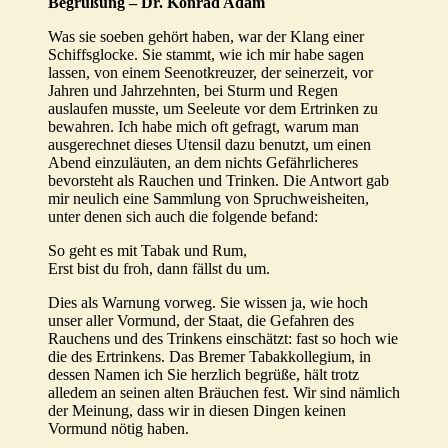
Begrüßung –
Dr. Konrad Adam
Was sie soeben gehört haben, war der Klang einer
Schiffsglocke. Sie stammt, wie ich mir habe sagen
lassen, von einem Seenotkreuzer, der seinerzeit, vor
Jahren und Jahrzehnten, bei Sturm und Regen
auslaufen musste, um Seeleute vor dem Ertrinken zu
bewahren. Ich habe mich oft gefragt, warum man
ausgerechnet dieses Utensil dazu benutzt, um einen
Abend einzuläuten, an dem nichts Gefährlicheres
bevorsteht als Rauchen und Trinken. Die Antwort gab
mir neulich eine Sammlung von Spruchweisheiten,
unter denen sich auch die folgende befand:
So geht es mit Tabak und Rum,
Erst bist du froh, dann fällst du um.
Dies als Warnung vorweg. Sie wissen ja, wie hoch
unser aller Vormund, der Staat, die Gefahren des
Rauchens und des Trinkens einschätzt: fast so hoch wie
die des Ertrinkens. Das Bremer Tabakkollegium, in
dessen Namen ich Sie herzlich begrüße, hält trotz
alledem an seinen alten Bräuchen fest. Wir sind nämlich
der Meinung, dass wir in diesen Dingen keinen
Vormund nötig haben.