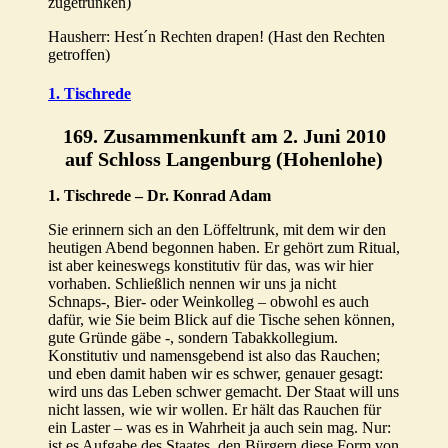
zugetrunken)
Hausherr: Hest´n Rechten drapen! (Hast den Rechten
getroffen)
1. Tischrede
169. Zusammenkunft am 2. Juni 2010
auf Schloss Langenburg (Hohenlohe)
1. Tischrede – Dr. Konrad Adam
Sie erinnern sich an den Löffeltrunk, mit dem wir den
heutigen Abend begonnen haben. Er gehört zum Ritual,
ist aber keineswegs konstitutiv für das, was wir hier
vorhaben. Schließlich nennen wir uns ja nicht
Schnaps-, Bier- oder Weinkolleg – obwohl es auch
dafür, wie Sie beim Blick auf die Tische sehen können,
gute Gründe gäbe -, sondern Tabakkollegium.
Konstitutiv und namensgebend ist also das Rauchen;
und eben damit haben wir es schwer, genauer gesagt:
wird uns das Leben schwer gemacht. Der Staat will uns
nicht lassen, wie wir wollen. Er hält das Rauchen für
ein Laster – was es in Wahrheit ja auch sein mag. Nur:
ist es Aufgabe des Staates, den Bürgern diese Form von