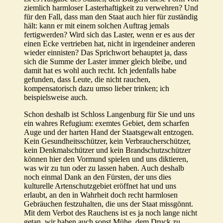
ziemlich harmloser Lasterhaftigkeit zu verwehren? Und
für den Fall, dass man den Staat auch hier für zuständig
hält: kann er mit einem solchen Auftrag jemals
fertigwerden? Wird sich das Laster, wenn er es aus der
einen Ecke vertrieben hat, nicht in irgendeiner anderen
wieder einnisten? Das Sprichwort behauptet ja, dass
sich die Summe der Laster immer gleich bleibe, und
damit hat es wohl auch recht. Ich jedenfalls habe
gefunden, dass Leute, die nicht rauchen,
kompensatorisch dazu umso lieber trinken; ich
beispielsweise auch.
Schon deshalb ist Schloss Langenburg für Sie und uns
ein wahres Refugium: exemtes Gebiet, dem scharfen
Auge und der harten Hand der Staatsgewalt entzogen.
Kein Gesundheitsschützer, kein Verbraucherschützer,
kein Denkmalschützer und kein Brandschutzschützer
können hier den Vormund spielen und uns diktieren,
was wir zu tun oder zu lassen haben. Auch deshalb
noch einmal Dank an den Fürsten, der uns dies
kulturelle Artenschutzgebiet eröffnet hat und uns
erlaubt, an den in Wahrheit doch recht harmlosen
Gebräuchen festzuhalten, die uns der Staat missgönnt.
Mit dem Verbot des Rauchens ist es ja noch lange nicht
getan, wir haben auch sonst Mühe, dem Druck zu