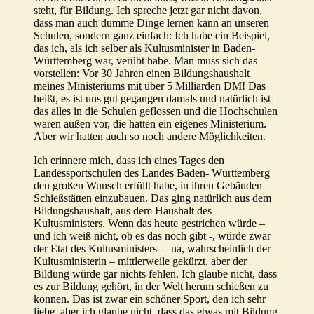
steht, für Bildung. Ich spreche jetzt gar nicht davon,
dass man auch dumme Dinge lernen kann an unseren
Schulen, sondern ganz einfach: Ich habe ein Beispiel,
das ich, als ich selber als Kultusminister in Baden-
Württemberg war, verübt habe. Man muss sich das
vorstellen: Vor 30 Jahren einen Bildungshaushalt
meines Ministeriums mit über 5 Milliarden DM! Das
heißt, es ist uns gut gegangen damals und natürlich ist
das alles in die Schulen geflossen und die Hochschulen
waren außen vor, die hatten ein eigenes Ministerium.
Aber wir hatten auch so noch andere Möglichkeiten.
Ich erinnere mich, dass ich eines Tages den
Landessportschulen des Landes Baden- Württemberg
den großen Wunsch erfüllt habe, in ihren Gebäuden
Schießstätten einzubauen. Das ging natürlich aus dem
Bildungshaushalt, aus dem Haushalt des
Kultusministers. Wenn das heute gestrichen würde –
und ich weiß nicht, ob es das noch gibt -, würde zwar
der Etat des Kultusministers – na, wahrscheinlich der
Kultusministerin – mittlerweile gekürzt, aber der
Bildung würde gar nichts fehlen. Ich glaube nicht, dass
es zur Bildung gehört, in der Welt herum schießen zu
können. Das ist zwar ein schöner Sport, den ich sehr
liebe, aber ich glaube nicht, dass das etwas mit Bildung