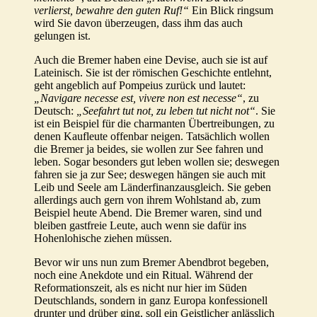
verlierst, bewahre den guten Ruf!“
Ein Blick ringsum
wird Sie davon überzeugen, dass ihm das auch
gelungen ist.
Auch die Bremer haben eine Devise, auch sie ist auf
Lateinisch. Sie ist der römischen Geschichte entlehnt,
geht angeblich auf Pompeius zurück und lautet:
„Navigare necesse est, vivere non est necesse“
, zu
Deutsch:
„Seefahrt tut not, zu leben tut nicht not“
. Sie
ist ein Beispiel für die charmanten Übertreibungen, zu
denen Kaufleute offenbar neigen. Tatsächlich wollen
die Bremer ja beides, sie wollen zur See fahren und
leben. Sogar besonders gut leben wollen sie; deswegen
fahren sie ja zur See; deswegen hängen sie auch mit
Leib und Seele am Länderfinanzausgleich. Sie geben
allerdings auch gern von ihrem Wohlstand ab, zum
Beispiel heute Abend. Die Bremer waren, sind und
bleiben gastfreie Leute, auch wenn sie dafür ins
Hohenlohische ziehen müssen.
Bevor wir uns nun zum Bremer Abendbrot begeben,
noch eine Anekdote und ein Ritual. Während der
Reformationszeit, als es nicht nur hier im Süden
Deutschlands, sondern in ganz Europa konfessionell
drunter und drüber ging, soll ein Geistlicher anlässlich