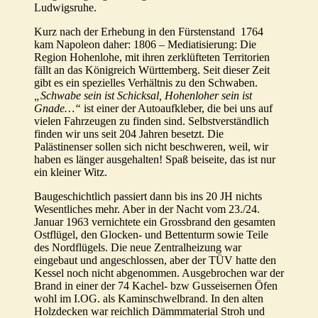
Ludwigsruhe.
Kurz nach der Erhebung in den Fürstenstand 1764
kam Napoleon daher: 1806 – Mediatisierung: Die
Region Hohenlohe, mit ihren zerklüfteten Territorien
fällt an das Königreich Württemberg. Seit dieser Zeit
gibt es ein spezielles Verhältnis zu den Schwaben.
„Schwabe sein ist Schicksal, Hohenloher sein ist
Gnade…“
ist einer der Autoaufkleber, die bei uns auf
vielen Fahrzeugen zu finden sind. Selbstverständlich
finden wir uns seit 204 Jahren besetzt. Die
Palästinenser sollen sich nicht beschweren, weil, wir
haben es länger ausgehalten! Spaß beiseite, das ist nur
ein kleiner Witz.
Baugeschichtlich passiert dann bis ins 20 JH nichts
Wesentliches mehr. Aber in der Nacht vom 23./24.
Januar 1963 vernichtete ein Grossbrand den gesamten
Ostflügel, den Glocken- und Bettenturm sowie Teile
des Nordflügels. Die neue Zentralheizung war
eingebaut und angeschlossen, aber der TÜV hatte den
Kessel noch nicht abgenommen. Ausgebrochen war der
Brand in einer der 74 Kachel- bzw Gusseisernen Öfen
wohl im I.OG. als Kaminschwelbrand. In den alten
Holzdecken war reichlich Dämmmaterial Stroh und