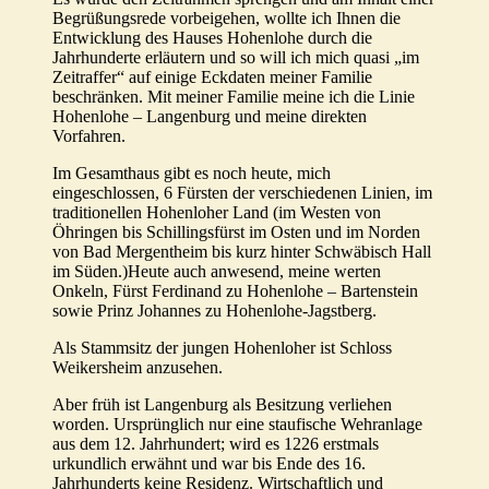
Begrüßungsrede vorbeigehen, wollte ich Ihnen die
Entwicklung des Hauses Hohenlohe durch die
Jahrhunderte erläutern und so will ich mich quasi „im
Zeitraffer“ auf einige Eckdaten meiner Familie
beschränken. Mit meiner Familie meine ich die Linie
Hohenlohe – Langenburg und meine direkten
Vorfahren.
Im Gesamthaus gibt es noch heute, mich
eingeschlossen, 6 Fürsten der verschiedenen Linien, im
traditionellen Hohenloher Land (im Westen von
Öhringen bis Schillingsfürst im Osten und im Norden
von Bad Mergentheim bis kurz hinter Schwäbisch Hall
im Süden.)Heute auch anwesend, meine werten
Onkeln, Fürst Ferdinand zu Hohenlohe – Bartenstein
sowie Prinz Johannes zu Hohenlohe-Jagstberg.
Als Stammsitz der jungen Hohenloher ist Schloss
Weikersheim anzusehen.
Aber früh ist Langenburg als Besitzung verliehen
worden. Ursprünglich nur eine staufische Wehranlage
aus dem 12. Jahrhundert; wird es 1226 erstmals
urkundlich erwähnt und war bis Ende des 16.
Jahrhunderts keine Residenz. Wirtschaftlich und