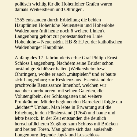
politisch wichtig für die Hohenloher Grafen waren
damals Weikersheim und Öhringen.
1555 entstanden durch Erbteilung die beiden
Hauptlinien Hohenlohe-Neuenstein und Hohenlohe-
Waldenburg (mit heute noch 6 weitere Linien).
Langenburg gehört zur protestantischen Linie
Hohenlohe – Neuenstein. HB & HJ zu der katholischen
Waldenburger Hauptlinie.
Anfang des 17. Jahrhunderts erbte Graf Philipp Ernst
Schloss Langenburg. Nachdem seine Brüder schon
anständige Schlösser hatten (Weikersheim bzw.
Öhrringen), wollte er auch „mitspielen“ und er baute
sich Langenburg zur Residenz aus. Es entstand der
prachtvolle Renaissance Innenhof, welchen wir
nachher durchqueren, mit seinen Galerien, die
Volutengibeln, der Schlossgarten und weitere
Prunkräume. Mit der beginnenden Barockzeit folgte ein
„leichter“ Umbau. Man lebte in Erwartung auf die
Erhebung in den Fürstenstand (1764) und baute und
lebte barock. In der Zeit entstanden die deutlich
herrschaftlicheren Zugänge zum Schloss mit Brücken
und breiten Toren. Man gönnte sich das außerhalb
Langenburg liegende Jagd- und Lustschloss