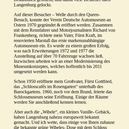
Langenburg gelockt.
Auf dieser Besucher – Welle durch den Queen-
Besuch, konnte der Verein Deutsche Automuseum an
Ostern 1970 gegründet & eröffnet werden. Zusammen
mit dem Rennfahrer und Motorjournalisten Richard von
Frankenberg, richtete mein Vater, Fürst Kraft, im
renovierten Marstall das erste markenunabhängige
Automuseum ein. Es wurde zu einem großen Erfolg,
was nach Erweiterungen 1972 und 1977 die
Ausstellung auf über 70 Fahrzeuge wachsen ließ.
Inzwischen arbeiten wir an einer Modernisierung des
Museumkonzeptes, welches hoffentlich bis 2011
umgesetzt werden kann.
Schon 1950 eröffnete mein Großvater, Fürst Gottfried,
das „Schlosscafés im Rosengarten“ unterhalb des
Barockgartens. 1960, noch vor dem Brand, feierte das
Schlossmuseum seine Eröffnung. Einige der Räume
werden Sie anschließend kennen lernen.
Aber auch die „Wibele“, ein kleines Vanille- Gebäck,
haben Langenburg nahezu europaweit bekannt
gemacht. Und ich wette, dass einige von Ihnen zuhause
die bekannte grüne Wibeles- Dose mit dem Schloss