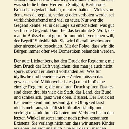
was sich die hohen Herren in Stuttgart, Berlin oder
Brüssel ausgedacht haben, nicht zu halten“. Vieles von
dem, was da geplant, verlangt oder verboten werde, sei
wirklichkeitsfremd und viel zu teuer. Nur wer die
Gegend kenne, sei in der Lage zu entscheiden, was gut
sei für die Gegend. Dann fiel das berühmte S-Wort, das
man in Brüssel nicht gern hört und nicht verstehen will,
der Begriff Subsidiarität. Sie wird überall beschworen,
aber nirgendwo respektiert. Mit der Folge, dass wir, die
Bürger, immer öfter wie Domestiken behandelt werden.
Der gute Lichtenberg hat den Druck der Regierung mit
dem Druck der Luft verglichen, den man ja auch nicht
spüre, obwohl er überall vorhanden sei. Was für
idyllische und beneidenswerte Zeiten müssen das
gewesen sein! Mittlerweile ist es ja nicht bloß eine
einzige Regierung, die uns ihren Druck spüren lässt, es
sind deren drei bis vier: die Stadt, das Land, der Bund
und schließlich, ganz weit oben, Brüssel. Der Druck ist
flächendeckend und beständig, die Obrigkeit lässt
nichts mehr aus, sie hält sich für allzuständig und
verfolgt uns mit ihren Geboten und Verboten bis in den
letzten Winkel unserer immer noch privat genannten
Existenz. Sie verlangt nicht nur, dass wir unsere Kinder
erziehen, sie sagt uns auch, wie wir das zu machen