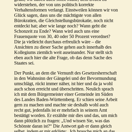
widerstehen, der von uns politisch korrekte
Verhaltensformen verlangt. Einstweilen können wir von
Glück sagen, dass uns die mächtigste von allen
Bürokratien, die Gleichstellungsbürokatie, noch nicht
entdeckt hat; aber wie lange noch? Wann geht die
Schonzeit zu Ende? Wann wird auch uns eine
Frauenquote von 30, 40 oder 50 Prozent verordnet?
Die ja vielleicht durchaus erfreulich wäre – die
Ansichten zu dieser Sache gehen auch innerhalb des
Kollegiums ziemlich weit auseinander. Nur stellt sich
eben auch hier die alte Frage, ob das denn Sache des
Staates sei.
Der Punkt, an dem die Vernunft des Gesetzesherrschaft
in den Wahnsinn der Gängelei und der Bevormundung
umschlägt, rückt immer näher, ist hier und da ja wohl
auch schon erreicht und überschritten. Neulich sprach
ich mit dem Bürgermeister einer Gemeinde im Süden
des Landes Baden-Württemberg. Er schien seine Arbeit
gern zu machen und machte sie deshalb wohl auch
recht gut, jedenfalls ist er mehrfach in seinem Amt
bestätigt worden. Er erzählte mir dies und das, um mich
dann plötzlich zu fragen: „Und wissen Sie, was das
Schönste daran ist?“ Die Antwort gab er dann gleich
selbst, indem er mir erklärte: „Ich brauche mich an das,