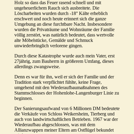
Holz so dass das Feuer rasend schnell und mit
ungeheuerlichem Rauch sich ausbreitete. Die
Löscharbeiten wurden durch -18° Kälte erheblich
erschwert und noch heute erinnert sich die ganze
Umgebung an diese furchtbare Nacht. Insbesondere
wurden die Privaträume und Wohnräume der Familie
völlig zerstört, was natürlich bedeutet, dass wertvolle
alte Möbelstücke, Gemälde und Schmuck
unwiederbringlich verlorene gingen.
Durch diese Katastrophe wurde auch mein Vater, erst
27jährig, zum Bauherrn in größerem Umfang, dieses
allerdings zwangsweise.
Denn es war für ihn, weil er sich der Familie und der
Tradition stark verpflichtet fühlte, keine Frage,
umgehend mit den Wiederaufbaumaßnahmen des
Stammschlosses der Hohenlohe-Langenburger Linie zu
beginnen.
Der Sanierungsaufwand von 6 Millionen DM bedeutete
die Verkäufe von Schloss Weikersheim, Tierberg und
auch von landwirtschaftlichen Betrieben. 1967 war der
Wiederaufbau abgeschlossen, was mit dem
Allianzwappen meiner Eltern am Ostflügel bekundet