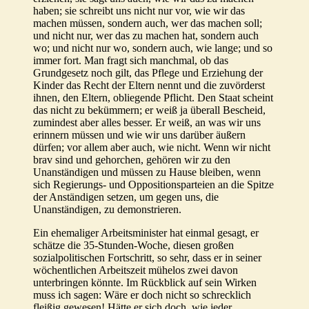
haben; sie schreibt uns nicht nur vor, wie wir das
machen müssen, sondern auch, wer das machen soll;
und nicht nur, wer das zu machen hat, sondern auch
wo; und nicht nur wo, sondern auch, wie lange; und so
immer fort. Man fragt sich manchmal, ob das
Grundgesetz noch gilt, das Pflege und Erziehung der
Kinder das Recht der Eltern nennt und die zuvörderst
ihnen, den Eltern, obliegende Pflicht. Den Staat scheint
das nicht zu bekümmern; er weiß ja überall Bescheid,
zumindest aber alles besser. Er weiß, an was wir uns
erinnern müssen und wie wir uns darüber äußern
dürfen; vor allem aber auch, wie nicht. Wenn wir nicht
brav sind und gehorchen, gehören wir zu den
Unanständigen und müssen zu Hause bleiben, wenn
sich Regierungs- und Oppositionsparteien an die Spitze
der Anständigen setzen, um gegen uns, die
Unanständigen, zu demonstrieren.
Ein ehemaliger Arbeitsminister hat einmal gesagt, er
schätze die 35-Stunden-Woche, diesen großen
sozialpolitischen Fortschritt, so sehr, dass er in seiner
wöchentlichen Arbeitszeit mühelos zwei davon
unterbringen könnte. Im Rückblick auf sein Wirken
muss ich sagen: Wäre er doch nicht so schrecklich
fleißig gewesen! Hätte er sich doch, wie jeder