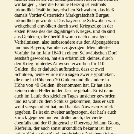
wir länger -, aber die Familie Herzog ist erstmals
urkundlich 1640 im bayerischen Schwaben, das hieß
damals Vorder-Österreichs Markgrafschaft Burgau,
urkundlich geworden. Das bayerische Schwaben war
weitgehend entvölkert durch zwei Kriegszüge in der
ersten Phase des dreißigjährigen Krieges, und da sind
aus Gebieten, die überfüllt waren nach damaligen
Verhältnissen, also insbesondere aus den Alpengebieten
und aus Bayern, Familien zugezogen. Mein ältester
Vorfahr ist im Jahr 1640 in einem Schwäbischen Dorf
sesshaft geworden, hat ein erbärmlich kleines, durch
den Krieg ruiniertes Anwesen erworben für 110
Gulden, die er dadurch aufbrachte, dass er zwei
Schulden, heute würde man sagen zwei Hypotheken,
die eine in Höhe von 70 Gulden und die andere in
Höhe von 40 Gulden, übernommen hat. Er hat also
keinen roten Heller in der Tasche gehabt. Er ist dann
auch im Laufe des gleichen Tages unsicher geworden
und ist wohl zu dem Schluss gekommen, dass er sich
wohl verspekuliert hat, und hat das Anwesen zurück
gegeben. Es ist ein zweiter aufgezogen, der hat´s auch
zurück gegeben und ein dritter auch, der vierte
ebenfalls und der Öttingensche Obervogt Johann Georg
Kieferlin, der auch sonst urkundlich bekannt ist, hat
voller Wut an den Rand geschrieben: Notabene ist aus